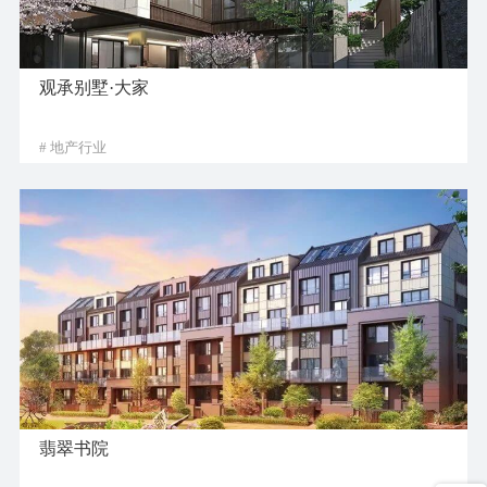
观承别墅·大家
# 地产行业
翡翠书院