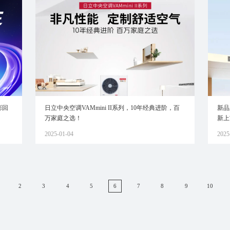
彩回
日立中央空调VAMmini II系列，10年经典进阶，百
新品
万家庭之选！
新上
2025-01-04
2025
2
3
4
5
6
7
8
9
10