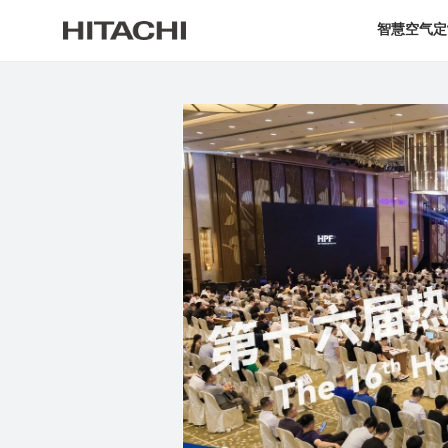
智慧空气定
海信博世医疗暖通生态
式启动
博世医疗暖通生态俱乐部C