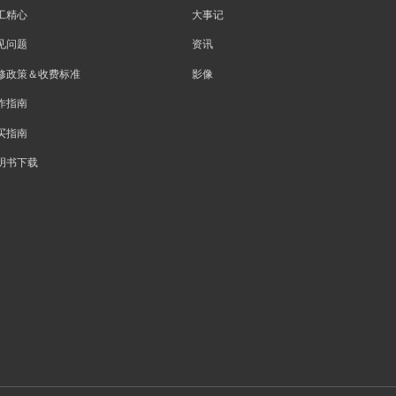
工精心
大事记
见问题
资讯
修政策＆收费标准
影像
作指南
买指南
明书下载