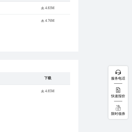
4.83M
4.76M
下载
服务电话
4.85M
快速报价
限时领券