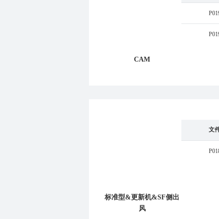
P01
P01
CAM
文
P01
标准型&更新机&SF侧出
风