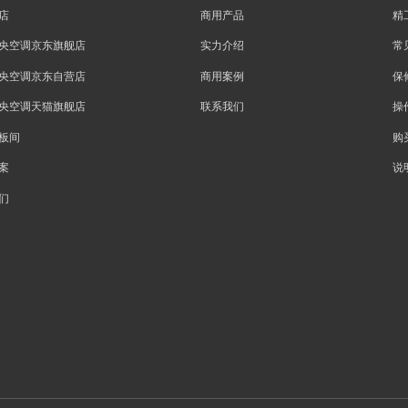
店
商用产品
精
央空调京东旗舰店
实力介绍
常
央空调京东自营店
商用案例
保
央空调天猫旗舰店
联系我们
操
板间
购
案
说
们