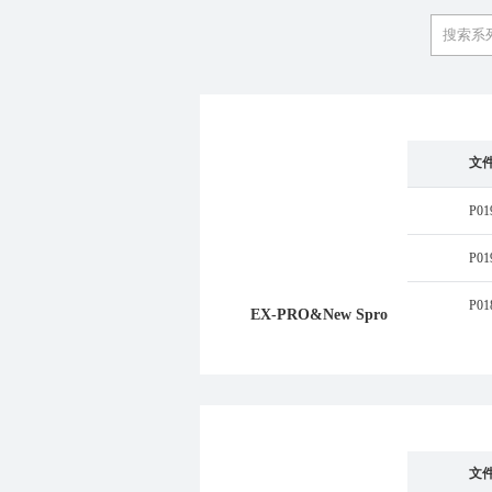
文
P01
P01
P01
EX-PRO&New Spro
文